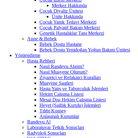
Merkez Hakkında
Çocuk Diyaliz Ünitesi
Ünite Hakkında
Çocuk Yanık Tedavi Merkezi
Çocuk Palyatif Bakım Merkezi
Genetik Hastalıklar Tanı Merkezi
Anne & Bebek
Bebek Dostu Hastane
Bebek Dostu Yenidoğan Yoğun Bakım Ünitesi
Yönlendirme
Hasta Rehberi
Nasıl Randevu Alırım?
Nasıl Muayene Olurum?
Ziyaretçi ve Refakatçi Kuralları
Muayene Saatleri
Hasta Yatış ve Taburculuk İşlemleri
Hekim Çalışma Listesi
Mesai Dışı Hekim Çalışma Listesi
Heyet (Sağlık Kurulu) İşlemleri
Tıbbi Konsey
Anlaşmalı Kurumlar
Randevu Al
Laboratuvar Tetkik Sonuçları
Radyoloji Sonuçları