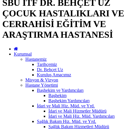
SBÜ İTF DR. BEHÇET UZ
ÇOCUK HASTALIKLARI VE
CERRAHİSİ EĞİTİM VE
ARAŞTIRMA HASTANESİ
Kurumsal
Hastanemiz
Tarihçemiz
Dr. Behçet Uz
Kuruluş Amacımız
Misyon & Vizyon
Hastane Yönetimi
Başhekim ve Yardımcıları
Başhekim
Başhekim Yardımcıları
İdari ve Mali Hiz. Müd. ve Yrd.
İdari ve Mali Hizmetler Müdürü
İdari ve Mali Hiz. Müd. Yardımcıları
Sağlık Bakım Hiz. Müd. ve Yrd.
Sağlık Bakım Hizmetleri Müdürü