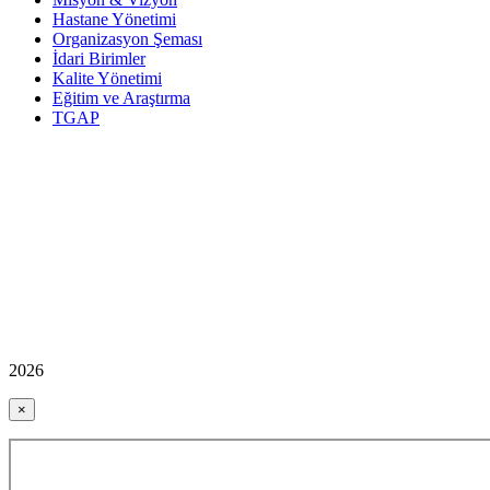
Hastane Yönetimi
Organizasyon Şeması
İdari Birimler
Kalite Yönetimi
Eğitim ve Araştırma
TGAP
2026
×