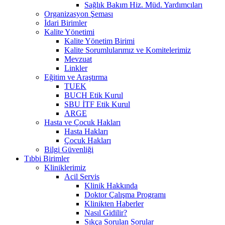
Sağlık Bakım Hiz. Müd. Yardımcıları
Organizasyon Şeması
İdari Birimler
Kalite Yönetimi
Kalite Yönetim Birimi
Kalite Sorumlularımız ve Komitelerimiz
Mevzuat
Linkler
Eğitim ve Araştırma
TUEK
BUCH Etik Kurul
SBU İTF Etik Kurul
ARGE
Hasta ve Çocuk Hakları
Hasta Hakları
Çocuk Hakları
Bilgi Güvenliği
Tıbbi Birimler
Kliniklerimiz
Acil Servis
Klinik Hakkında
Doktor Çalışma Programı
Klinikten Haberler
Nasıl Gidilir?
Sıkça Sorulan Sorular