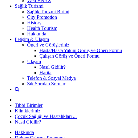
Web HBYS
Sağlık Turizmi
Sağlık Turizmi Birimi
City Promotion
History
Health Tourism
Hakkında
İletişim & Ulaşım
Öneri ve Görüşleriniz
Hasta/Hasta Yakını Görüş ve Öneri Formu
Çalışan Görüş ve Öneri Formu
Ulaşım
Nasıl Gidilir?
Harita
Telefon & Sosyal Medya
Sık Sorulan Sorular
Tıbbi Birimler
Kliniklerimiz
Çocuk Sağlığı ve Hastalıkları ...
Nasıl Gidilir?
Hakkında
Doktor Çalışma Programı