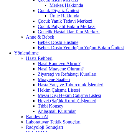
Merkez Hakkında
Çocuk Diyaliz Ünitesi
Ünite Hakkında
Çocuk Yanık Tedavi Merkezi
Çocuk Palyatif Bakım Merkezi
Genetik Hastalıklar Tanı Merkezi
Anne & Bebek
Bebek Dostu Hastane
Bebek Dostu Yenidoğan Yoğun Bakım Ünitesi
Yönlendirme
Hasta Rehberi
Nasıl Randevu Alırım?
Nasıl Muayene Olurum?
Ziyaretçi ve Refakatçi Kuralları
Muayene Saatleri
Hasta Yatış ve Taburculuk İşlemleri
Hekim Çalışma Listesi
Mesai Dışı Hekim Çalışma Listesi
Heyet (Sağlık Kurulu) İşlemleri
Tıbbi Konsey
Anlaşmalı Kurumlar
Randevu Al
Laboratuvar Tetkik Sonuçları
Radyoloji Sonuçları