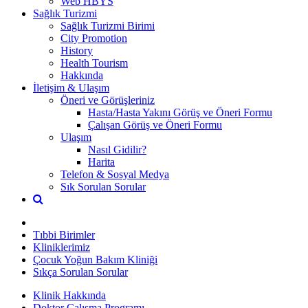
Web HBYS
Sağlık Turizmi
Sağlık Turizmi Birimi
City Promotion
History
Health Tourism
Hakkında
İletişim & Ulaşım
Öneri ve Görüşleriniz
Hasta/Hasta Yakını Görüş ve Öneri Formu
Çalışan Görüş ve Öneri Formu
Ulaşım
Nasıl Gidilir?
Harita
Telefon & Sosyal Medya
Sık Sorulan Sorular
Tıbbi Birimler
Kliniklerimiz
Çocuk Yoğun Bakım Kliniği
Sıkça Sorulan Sorular
Klinik Hakkında
Doktor Çalışma Programı