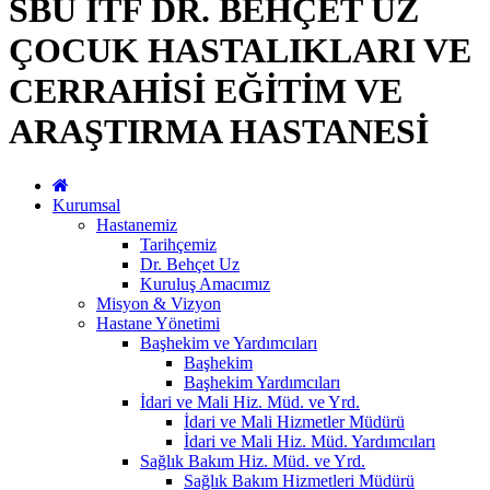
SBÜ İTF DR. BEHÇET UZ
ÇOCUK HASTALIKLARI VE
CERRAHİSİ EĞİTİM VE
ARAŞTIRMA HASTANESİ
Kurumsal
Hastanemiz
Tarihçemiz
Dr. Behçet Uz
Kuruluş Amacımız
Misyon & Vizyon
Hastane Yönetimi
Başhekim ve Yardımcıları
Başhekim
Başhekim Yardımcıları
İdari ve Mali Hiz. Müd. ve Yrd.
İdari ve Mali Hizmetler Müdürü
İdari ve Mali Hiz. Müd. Yardımcıları
Sağlık Bakım Hiz. Müd. ve Yrd.
Sağlık Bakım Hizmetleri Müdürü