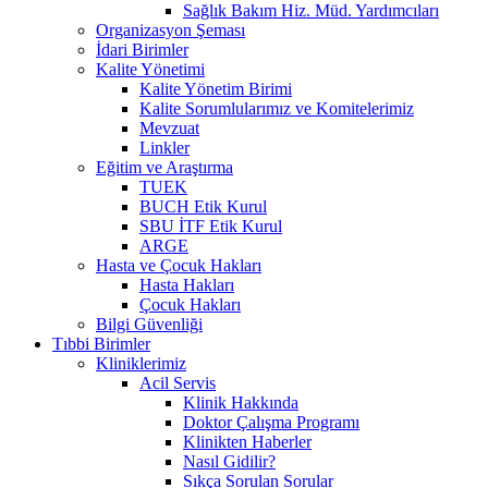
Sağlık Bakım Hiz. Müd. Yardımcıları
Organizasyon Şeması
İdari Birimler
Kalite Yönetimi
Kalite Yönetim Birimi
Kalite Sorumlularımız ve Komitelerimiz
Mevzuat
Linkler
Eğitim ve Araştırma
TUEK
BUCH Etik Kurul
SBU İTF Etik Kurul
ARGE
Hasta ve Çocuk Hakları
Hasta Hakları
Çocuk Hakları
Bilgi Güvenliği
Tıbbi Birimler
Kliniklerimiz
Acil Servis
Klinik Hakkında
Doktor Çalışma Programı
Klinikten Haberler
Nasıl Gidilir?
Sıkça Sorulan Sorular