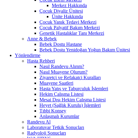
Merkez Hakkında
Çocuk Diyaliz Ünitesi
Ünite Hakkında
Çocuk Yanık Tedavi Merkezi
Çocuk Palyatif Bakım Merkezi
Genetik Hastalıklar Tanı Merkezi
Anne & Bebek
Bebek Dostu Hastane
Bebek Dostu Yenidoğan Yoğun Bakım Ünitesi
Yönlendirme
Hasta Rehberi
Nasıl Randevu Alırım?
Nasıl Muayene Olurum?
Ziyaretçi ve Refakatçi Kuralları
Muayene Saatleri
Hasta Yatış ve Taburculuk İşlemleri
Hekim Çalışma Listesi
Mesai Dışı Hekim Çalışma Listesi
Heyet (Sağlık Kurulu) İşlemleri
Tıbbi Konsey
Anlaşmalı Kurumlar
Randevu Al
Laboratuvar Tetkik Sonuçları
Radyoloji Sonuçları