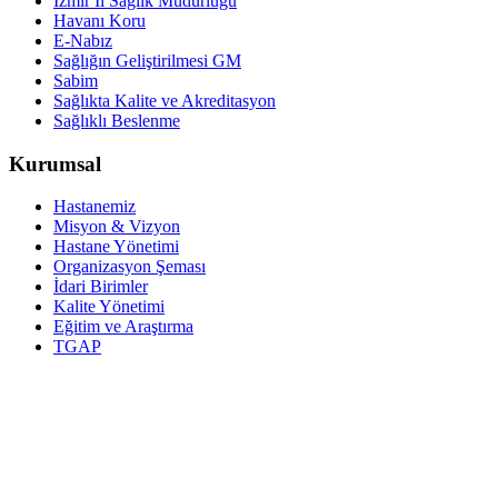
İzmir İl Sağlık Müdürlüğü
Havanı Koru
E-Nabız
Sağlığın Geliştirilmesi GM
Sabim
Sağlıkta Kalite ve Akreditasyon
Sağlıklı Beslenme
Kurumsal
Hastanemiz
Misyon & Vizyon
Hastane Yönetimi
Organizasyon Şeması
İdari Birimler
Kalite Yönetimi
Eğitim ve Araştırma
TGAP