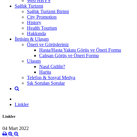
Web HBYS
Sağlık Turizmi
Sağlık Turizmi Birimi
City Promotion
History
Health Tourism
Hakkında
İletişim & Ulaşım
Öneri ve Görüşleriniz
Hasta/Hasta Yakını Görüş ve Öneri Formu
Çalışan Görüş ve Öneri Formu
Ulaşım
Nasıl Gidilir?
Harita
Telefon & Sosyal Medya
Sık Sorulan Sorular
Linkler
Linkler
04 Mart 2022