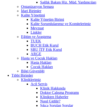
Sağlık Bakım Hiz. Müd. Yardımcıları
Organizasyon Şeması
İdari Birimler
Kalite Yönetimi
Kalite Yönetim Birimi
Kalite Sorumlularımız ve Komitelerimiz
Mevzuat
Linkler
Eğitim ve Araştırma
TUEK
BUCH Etik Kurul
SBU İTF Etik Kurul
ARGE
Hasta ve Çocuk Hakları
Hasta Hakları
Çocuk Hakları
Bilgi Güvenliği
Tıbbi Birimler
Kliniklerimiz
Acil Servis
Klinik Hakkında
Doktor Çalışma Programı
Klinikten Haberler
Nasıl Gidilir?
Sıkça Sorulan Sorular