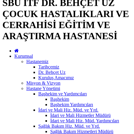
SBÜ İTF DR. BEHÇET UZ
ÇOCUK HASTALIKLARI VE
CERRAHİSİ EĞİTİM VE
ARAŞTIRMA HASTANESİ
Kurumsal
Hastanemiz
Tarihçemiz
Dr. Behçet Uz
Kuruluş Amacımız
Misyon & Vizyon
Hastane Yönetimi
Başhekim ve Yardımcıları
Başhekim
Başhekim Yardımcıları
İdari ve Mali Hiz. Müd. ve Yrd.
İdari ve Mali Hizmetler Müdürü
İdari ve Mali Hiz. Müd. Yardımcıları
Sağlık Bakım Hiz. Müd. ve Yrd.
Sağlık Bakım Hizmetleri Müdürü