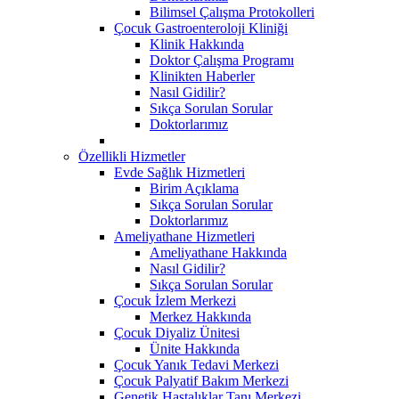
Bilimsel Çalışma Protokolleri
Çocuk Gastroenteroloji Kliniği
Klinik Hakkında
Doktor Çalışma Programı
Klinikten Haberler
Nasıl Gidilir?
Sıkça Sorulan Sorular
Doktorlarımız
Özellikli Hizmetler
Evde Sağlık Hizmetleri
Birim Açıklama
Sıkça Sorulan Sorular
Doktorlarımız
Ameliyathane Hizmetleri
Ameliyathane Hakkında
Nasıl Gidilir?
Sıkça Sorulan Sorular
Çocuk İzlem Merkezi
Merkez Hakkında
Çocuk Diyaliz Ünitesi
Ünite Hakkında
Çocuk Yanık Tedavi Merkezi
Çocuk Palyatif Bakım Merkezi
Genetik Hastalıklar Tanı Merkezi