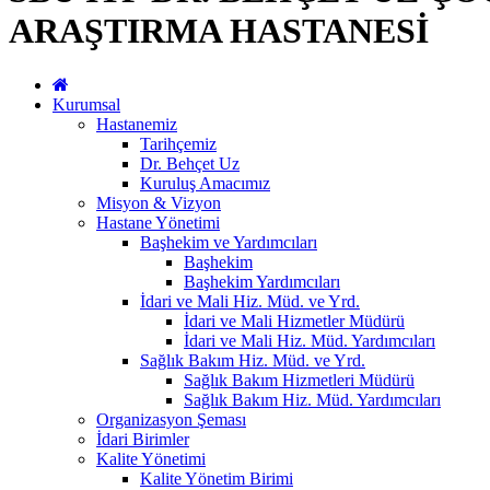
ARAŞTIRMA HASTANESİ
Kurumsal
Hastanemiz
Tarihçemiz
Dr. Behçet Uz
Kuruluş Amacımız
Misyon & Vizyon
Hastane Yönetimi
Başhekim ve Yardımcıları
Başhekim
Başhekim Yardımcıları
İdari ve Mali Hiz. Müd. ve Yrd.
İdari ve Mali Hizmetler Müdürü
İdari ve Mali Hiz. Müd. Yardımcıları
Sağlık Bakım Hiz. Müd. ve Yrd.
Sağlık Bakım Hizmetleri Müdürü
Sağlık Bakım Hiz. Müd. Yardımcıları
Organizasyon Şeması
İdari Birimler
Kalite Yönetimi
Kalite Yönetim Birimi