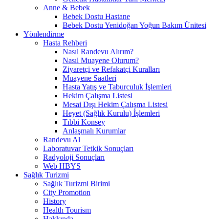
Anne & Bebek
Bebek Dostu Hastane
Bebek Dostu Yenidoğan Yoğun Bakım Ünitesi
Yönlendirme
Hasta Rehberi
Nasıl Randevu Alırım?
Nasıl Muayene Olurum?
Ziyaretçi ve Refakatçi Kuralları
Muayene Saatleri
Hasta Yatış ve Taburculuk İşlemleri
Hekim Çalışma Listesi
Mesai Dışı Hekim Çalışma Listesi
Heyet (Sağlık Kurulu) İşlemleri
Tıbbi Konsey
Anlaşmalı Kurumlar
Randevu Al
Laboratuvar Tetkik Sonuçları
Radyoloji Sonuçları
Web HBYS
Sağlık Turizmi
Sağlık Turizmi Birimi
City Promotion
History
Health Tourism
Hakkında