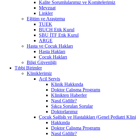
Kalite Sorumlularımız ve Komitelerimiz
Mevzuat
Linkler
Eğitim ve Araştırma
TUEK
BUCH Etik Kurul
SBU İTF Etik Kurul
ARGE
Hasta ve Çocuk Hakları
Hasta Hakları
Çocuk Hakları
Bilgi Güvenliği
Tıbbi Birimler
Kliniklerimiz
Acil Servis
Klinik Hakkında
Doktor Çalışma Programı
Klinikten Haberler
Nasıl Gidilir?
Sıkça Sorulan Sorular
Doktorlarımız
Çocuk Sağlığı ve Hastalıkları (Genel Pediatri Klini
Hakkında
Doktor Çalışma Programı
Nasıl Gidilir?