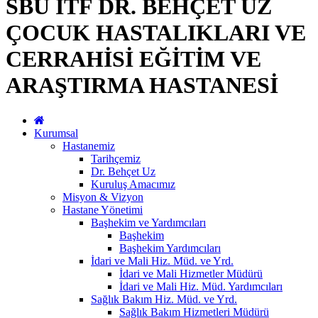
SBÜ İTF DR. BEHÇET UZ
ÇOCUK HASTALIKLARI VE
CERRAHİSİ EĞİTİM VE
ARAŞTIRMA HASTANESİ
Kurumsal
Hastanemiz
Tarihçemiz
Dr. Behçet Uz
Kuruluş Amacımız
Misyon & Vizyon
Hastane Yönetimi
Başhekim ve Yardımcıları
Başhekim
Başhekim Yardımcıları
İdari ve Mali Hiz. Müd. ve Yrd.
İdari ve Mali Hizmetler Müdürü
İdari ve Mali Hiz. Müd. Yardımcıları
Sağlık Bakım Hiz. Müd. ve Yrd.
Sağlık Bakım Hizmetleri Müdürü