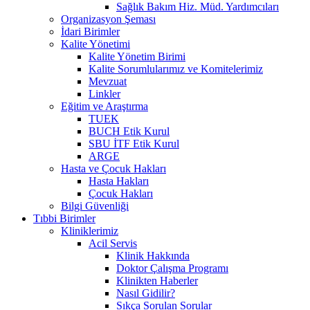
Sağlık Bakım Hiz. Müd. Yardımcıları
Organizasyon Şeması
İdari Birimler
Kalite Yönetimi
Kalite Yönetim Birimi
Kalite Sorumlularımız ve Komitelerimiz
Mevzuat
Linkler
Eğitim ve Araştırma
TUEK
BUCH Etik Kurul
SBU İTF Etik Kurul
ARGE
Hasta ve Çocuk Hakları
Hasta Hakları
Çocuk Hakları
Bilgi Güvenliği
Tıbbi Birimler
Kliniklerimiz
Acil Servis
Klinik Hakkında
Doktor Çalışma Programı
Klinikten Haberler
Nasıl Gidilir?
Sıkça Sorulan Sorular