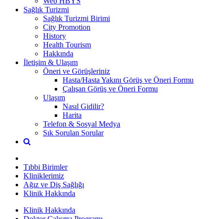
Web HBYS
Sağlık Turizmi
Sağlık Turizmi Birimi
City Promotion
History
Health Tourism
Hakkında
İletişim & Ulaşım
Öneri ve Görüşleriniz
Hasta/Hasta Yakını Görüş ve Öneri Formu
Çalışan Görüş ve Öneri Formu
Ulaşım
Nasıl Gidilir?
Harita
Telefon & Sosyal Medya
Sık Sorulan Sorular
Tıbbi Birimler
Kliniklerimiz
Ağız ve Diş Sağlığı
Klinik Hakkında
Klinik Hakkında
Doktor Çalışma Programı