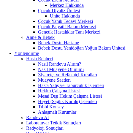
Merkez Hakkında
Çocuk Diyaliz Ünitesi
Ünite Hakkında
Çocuk Yanık Tedavi Merkezi
Çocuk Palyatif Bakım Merkezi
Genetik Hastalıklar Tanı Merkezi
Anne & Bebek
Bebek Dostu Hastane
Bebek Dostu Yenidoğan Yoğun Bakım Ünitesi
Yönlendirme
Hasta Rehberi
Nasıl Randevu Alırım?
Nasıl Muayene Olurum?
Ziyaretçi ve Refakatçi Kuralları
Muayene Saatleri
Hasta Yatış ve Taburculuk İşlemleri
Hekim Çalışma Listesi
Mesai Dışı Hekim Çalışma Listesi
Heyet (Sağlık Kurulu) İşlemleri
Tıbbi Konsey
Anlaşmalı Kurumlar
Randevu Al
Laboratuvar Tetkik Sonuçları
Radyoloji Sonuçları