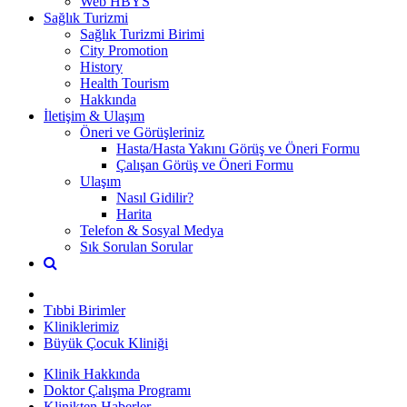
Web HBYS
Sağlık Turizmi
Sağlık Turizmi Birimi
City Promotion
History
Health Tourism
Hakkında
İletişim & Ulaşım
Öneri ve Görüşleriniz
Hasta/Hasta Yakını Görüş ve Öneri Formu
Çalışan Görüş ve Öneri Formu
Ulaşım
Nasıl Gidilir?
Harita
Telefon & Sosyal Medya
Sık Sorulan Sorular
Tıbbi Birimler
Kliniklerimiz
Büyük Çocuk Kliniği
Klinik Hakkında
Doktor Çalışma Programı
Klinikten Haberler