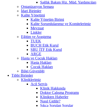
Sağlık Bakım Hiz. Müd. Yardımcıları
Organizasyon Şeması
İdari Birimler
Kalite Yönetimi
Kalite Yönetim Birimi
Kalite Sorumlularımız ve Komitelerimiz
Mevzuat
Linkler
Eğitim ve Araştırma
TUEK
BUCH Etik Kurul
SBU İTF Etik Kurul
ARGE
Hasta ve Çocuk Hakları
Hasta Hakları
Çocuk Hakları
Bilgi Güvenliği
Tıbbi Birimler
Kliniklerimiz
Acil Servis
Klinik Hakkında
Doktor Çalışma Programı
Klinikten Haberler
Nasıl Gidilir?
Sıkça Sorulan Sorular