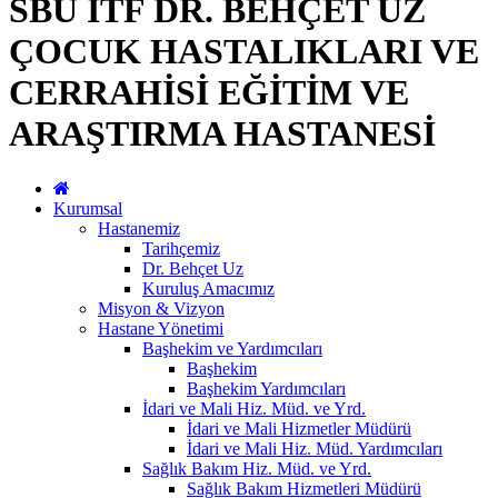
SBÜ İTF DR. BEHÇET UZ
ÇOCUK HASTALIKLARI VE
CERRAHİSİ EĞİTİM VE
ARAŞTIRMA HASTANESİ
Kurumsal
Hastanemiz
Tarihçemiz
Dr. Behçet Uz
Kuruluş Amacımız
Misyon & Vizyon
Hastane Yönetimi
Başhekim ve Yardımcıları
Başhekim
Başhekim Yardımcıları
İdari ve Mali Hiz. Müd. ve Yrd.
İdari ve Mali Hizmetler Müdürü
İdari ve Mali Hiz. Müd. Yardımcıları
Sağlık Bakım Hiz. Müd. ve Yrd.
Sağlık Bakım Hizmetleri Müdürü