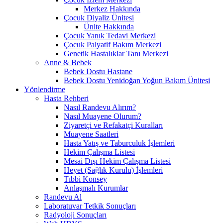
Merkez Hakkında
Çocuk Diyaliz Ünitesi
Ünite Hakkında
Çocuk Yanık Tedavi Merkezi
Çocuk Palyatif Bakım Merkezi
Genetik Hastalıklar Tanı Merkezi
Anne & Bebek
Bebek Dostu Hastane
Bebek Dostu Yenidoğan Yoğun Bakım Ünitesi
Yönlendirme
Hasta Rehberi
Nasıl Randevu Alırım?
Nasıl Muayene Olurum?
Ziyaretçi ve Refakatçi Kuralları
Muayene Saatleri
Hasta Yatış ve Taburculuk İşlemleri
Hekim Çalışma Listesi
Mesai Dışı Hekim Çalışma Listesi
Heyet (Sağlık Kurulu) İşlemleri
Tıbbi Konsey
Anlaşmalı Kurumlar
Randevu Al
Laboratuvar Tetkik Sonuçları
Radyoloji Sonuçları