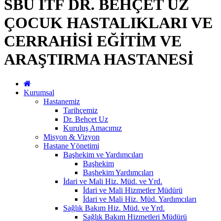
SBÜ İTF DR. BEHÇET UZ
ÇOCUK HASTALIKLARI VE
CERRAHİSİ EĞİTİM VE
ARAŞTIRMA HASTANESİ
Kurumsal
Hastanemiz
Tarihçemiz
Dr. Behçet Uz
Kuruluş Amacımız
Misyon & Vizyon
Hastane Yönetimi
Başhekim ve Yardımcıları
Başhekim
Başhekim Yardımcıları
İdari ve Mali Hiz. Müd. ve Yrd.
İdari ve Mali Hizmetler Müdürü
İdari ve Mali Hiz. Müd. Yardımcıları
Sağlık Bakım Hiz. Müd. ve Yrd.
Sağlık Bakım Hizmetleri Müdürü