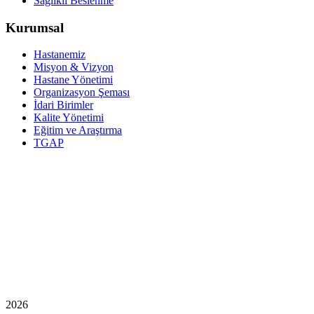
Sağlıklı Beslenme
Kurumsal
Hastanemiz
Misyon & Vizyon
Hastane Yönetimi
Organizasyon Şeması
İdari Birimler
Kalite Yönetimi
Eğitim ve Araştırma
TGAP
2026