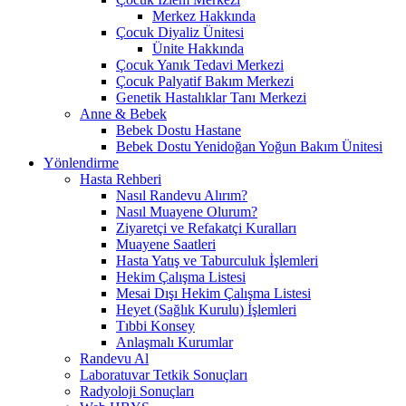
Merkez Hakkında
Çocuk Diyaliz Ünitesi
Ünite Hakkında
Çocuk Yanık Tedavi Merkezi
Çocuk Palyatif Bakım Merkezi
Genetik Hastalıklar Tanı Merkezi
Anne & Bebek
Bebek Dostu Hastane
Bebek Dostu Yenidoğan Yoğun Bakım Ünitesi
Yönlendirme
Hasta Rehberi
Nasıl Randevu Alırım?
Nasıl Muayene Olurum?
Ziyaretçi ve Refakatçi Kuralları
Muayene Saatleri
Hasta Yatış ve Taburculuk İşlemleri
Hekim Çalışma Listesi
Mesai Dışı Hekim Çalışma Listesi
Heyet (Sağlık Kurulu) İşlemleri
Tıbbi Konsey
Anlaşmalı Kurumlar
Randevu Al
Laboratuvar Tetkik Sonuçları
Radyoloji Sonuçları