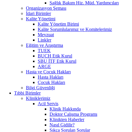
Sağlık Bakım Hiz. Müd. Yardımcıları
Organizasyon Şeması
İdari Birimler
Kalite Yönetimi
Kalite Yönetim Birimi
Kalite Sorumlularımız ve Komitelerimiz
Mevzuat
Linkler
Eğitim ve Araştırma
TUEK
BUCH Etik Kurul
SBU İTF Etik Kurul
ARGE
Hasta ve Çocuk Hakları
Hasta Hakları
Çocuk Hakları
Bilgi Güvenliği
Tıbbi Birimler
Kliniklerimiz
Acil Servis
Klinik Hakkında
Doktor Çalışma Programı
Klinikten Haberler
Nasıl Gidilir?
Sıkça Sorulan Sorular