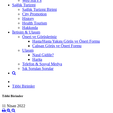
Web HBYS
Sağlık Turizmi
Sağlık Turizmi Birimi
City Promotion
History
Health Tourism
Hakkında
İletişim & Ulaşım
Öneri ve Görüşleriniz
Hasta/Hasta Yakını Görüş ve Öneri Formu
Çalışan Görüş ve Öneri Formu
Ulaşım
Nasıl Gidilir?
Harita
Telefon & Sosyal Medya
Sık Sorulan Sorular
Tıbbi Birimler
Tıbbi Birimler
11 Nisan 2022