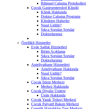
Bilimsel Çalışma Protokolleri
Çocuk Gastroenteroloji Kliniği
Klinik Hakkında
Doktor Çalışma Programı
Klinikten Haberler
Nasıl Gidilir?
Sıkça Sorulan Sorular
Doktorlarımız
Özellikli Hizmetler
Evde Sağlık Hizmetleri
Birim Açıklama
Sıkça Sorulan Sorular
Doktorlarımız
Ameliyathane Hizmetleri
Ameliyathane Hakkında
Nasıl Gidilir?
Sıkça Sorulan Sorular
Çocuk İzlem Merkezi
Merkez Hakkında
Çocuk Diyaliz Ünitesi
Ünite Hakkında
Çocuk Yanık Tedavi Merkezi
Çocuk Palyatif Bakım Merkezi
Genetik Hastalıklar Tanı Merkezi