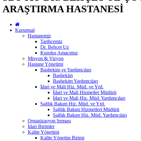
ARAŞTIRMA HASTANESİ
Kurumsal
Hastanemiz
Tarihçemiz
Dr. Behçet Uz
Kuruluş Amacımız
Misyon & Vizyon
Hastane Yönetimi
Başhekim ve Yardımcıları
Başhekim
Başhekim Yardımcıları
İdari ve Mali Hiz. Müd. ve Yrd.
İdari ve Mali Hizmetler Müdürü
İdari ve Mali Hiz. Müd. Yardımcıları
Sağlık Bakım Hiz. Müd. ve Yrd.
Sağlık Bakım Hizmetleri Müdürü
Sağlık Bakım Hiz. Müd. Yardımcıları
Organizasyon Şeması
İdari Birimler
Kalite Yönetimi
Kalite Yönetim Birimi