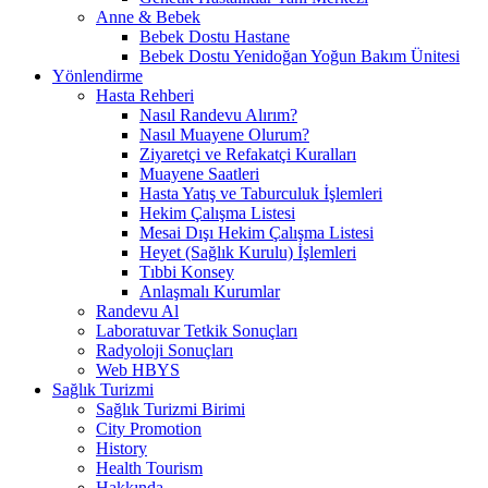
Anne & Bebek
Bebek Dostu Hastane
Bebek Dostu Yenidoğan Yoğun Bakım Ünitesi
Yönlendirme
Hasta Rehberi
Nasıl Randevu Alırım?
Nasıl Muayene Olurum?
Ziyaretçi ve Refakatçi Kuralları
Muayene Saatleri
Hasta Yatış ve Taburculuk İşlemleri
Hekim Çalışma Listesi
Mesai Dışı Hekim Çalışma Listesi
Heyet (Sağlık Kurulu) İşlemleri
Tıbbi Konsey
Anlaşmalı Kurumlar
Randevu Al
Laboratuvar Tetkik Sonuçları
Radyoloji Sonuçları
Web HBYS
Sağlık Turizmi
Sağlık Turizmi Birimi
City Promotion
History
Health Tourism
Hakkında