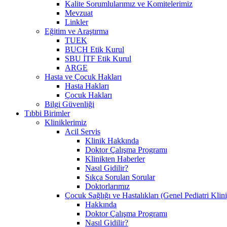
Kalite Sorumlularımız ve Komitelerimiz
Mevzuat
Linkler
Eğitim ve Araştırma
TUEK
BUCH Etik Kurul
SBU İTF Etik Kurul
ARGE
Hasta ve Çocuk Hakları
Hasta Hakları
Çocuk Hakları
Bilgi Güvenliği
Tıbbi Birimler
Kliniklerimiz
Acil Servis
Klinik Hakkında
Doktor Çalışma Programı
Klinikten Haberler
Nasıl Gidilir?
Sıkça Sorulan Sorular
Doktorlarımız
Çocuk Sağlığı ve Hastalıkları (Genel Pediatri Klini
Hakkında
Doktor Çalışma Programı
Nasıl Gidilir?