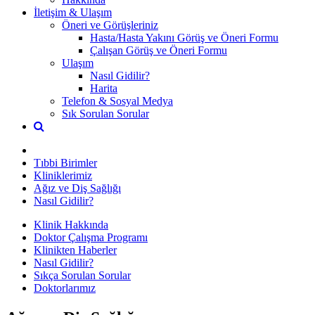
İletişim & Ulaşım
Öneri ve Görüşleriniz
Hasta/Hasta Yakını Görüş ve Öneri Formu
Çalışan Görüş ve Öneri Formu
Ulaşım
Nasıl Gidilir?
Harita
Telefon & Sosyal Medya
Sık Sorulan Sorular
Tıbbi Birimler
Kliniklerimiz
Ağız ve Diş Sağlığı
Nasıl Gidilir?
Klinik Hakkında
Doktor Çalışma Programı
Klinikten Haberler
Nasıl Gidilir?
Sıkça Sorulan Sorular
Doktorlarımız