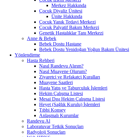
Merkez Hakkında
Çocuk Diyaliz Ünitesi
Ünite Hakkında
Çocuk Yanık Tedavi Merkezi
Çocuk Palyatif Bakım Merkezi
Genetik Hastalıklar Tanı Merkezi
Anne & Bebek
Bebek Dostu Hastane
Bebek Dostu Yenidoğan Yoğun Bakım Ünitesi
Yönlendirme
Hasta Rehberi
Nasıl Randevu Alırım?
Nasıl Muayene Olurum?
Ziyaretçi ve Refakatçi Kuralları
Muayene Saatleri
Hasta Yatış ve Taburculuk İşlemleri
Hekim Çalışma Listesi
Mesai Dışı Hekim Çalışma Listesi
Heyet (Sağlık Kurulu) İşlemleri
Tıbbi Konsey
Anlaşmalı Kurumlar
Randevu Al
Laboratuvar Tetkik Sonuçları
Radyoloji Sonuçları