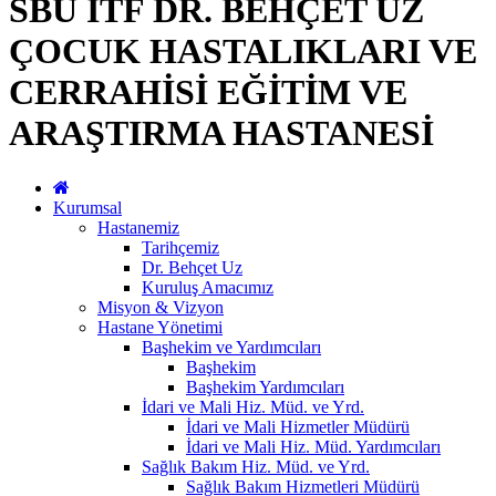
SBÜ İTF DR. BEHÇET UZ
ÇOCUK HASTALIKLARI VE
CERRAHİSİ EĞİTİM VE
ARAŞTIRMA HASTANESİ
Kurumsal
Hastanemiz
Tarihçemiz
Dr. Behçet Uz
Kuruluş Amacımız
Misyon & Vizyon
Hastane Yönetimi
Başhekim ve Yardımcıları
Başhekim
Başhekim Yardımcıları
İdari ve Mali Hiz. Müd. ve Yrd.
İdari ve Mali Hizmetler Müdürü
İdari ve Mali Hiz. Müd. Yardımcıları
Sağlık Bakım Hiz. Müd. ve Yrd.
Sağlık Bakım Hizmetleri Müdürü