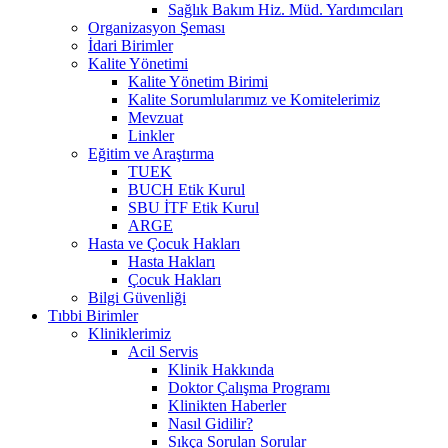
Sağlık Bakım Hiz. Müd. Yardımcıları
Organizasyon Şeması
İdari Birimler
Kalite Yönetimi
Kalite Yönetim Birimi
Kalite Sorumlularımız ve Komitelerimiz
Mevzuat
Linkler
Eğitim ve Araştırma
TUEK
BUCH Etik Kurul
SBU İTF Etik Kurul
ARGE
Hasta ve Çocuk Hakları
Hasta Hakları
Çocuk Hakları
Bilgi Güvenliği
Tıbbi Birimler
Kliniklerimiz
Acil Servis
Klinik Hakkında
Doktor Çalışma Programı
Klinikten Haberler
Nasıl Gidilir?
Sıkça Sorulan Sorular