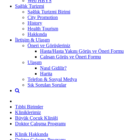
Web HBYS
Sağlık Turizmi
Sağlık Turizmi Birimi
City Promotion
History
Health Tourism
Hakkında
İletişim & Ulaşım
Öneri ve Görüşleriniz
Hasta/Hasta Yakını Görüş ve Öneri Formu
Çalışan Görüş ve Öneri Formu
Ulaşım
Nasıl Gidilir?
Harita
Telefon & Sosyal Medya
Sık Sorulan Sorular
Tıbbi Birimler
Kliniklerimiz
Büyük Çocuk Kliniği
Doktor Çalışma Programı
Klinik Hakkında
Doktor Çalışma Programı