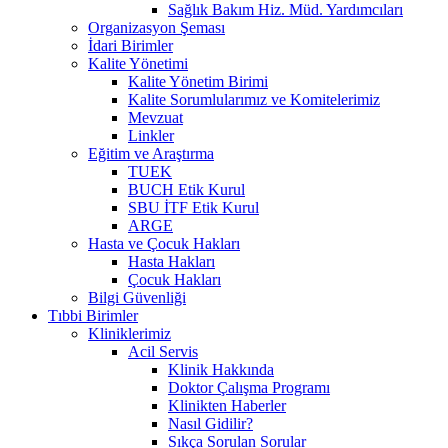
Sağlık Bakım Hiz. Müd. Yardımcıları
Organizasyon Şeması
İdari Birimler
Kalite Yönetimi
Kalite Yönetim Birimi
Kalite Sorumlularımız ve Komitelerimiz
Mevzuat
Linkler
Eğitim ve Araştırma
TUEK
BUCH Etik Kurul
SBU İTF Etik Kurul
ARGE
Hasta ve Çocuk Hakları
Hasta Hakları
Çocuk Hakları
Bilgi Güvenliği
Tıbbi Birimler
Kliniklerimiz
Acil Servis
Klinik Hakkında
Doktor Çalışma Programı
Klinikten Haberler
Nasıl Gidilir?
Sıkça Sorulan Sorular