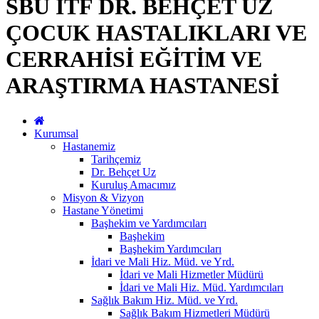
SBÜ İTF DR. BEHÇET UZ
ÇOCUK HASTALIKLARI VE
CERRAHİSİ EĞİTİM VE
ARAŞTIRMA HASTANESİ
Kurumsal
Hastanemiz
Tarihçemiz
Dr. Behçet Uz
Kuruluş Amacımız
Misyon & Vizyon
Hastane Yönetimi
Başhekim ve Yardımcıları
Başhekim
Başhekim Yardımcıları
İdari ve Mali Hiz. Müd. ve Yrd.
İdari ve Mali Hizmetler Müdürü
İdari ve Mali Hiz. Müd. Yardımcıları
Sağlık Bakım Hiz. Müd. ve Yrd.
Sağlık Bakım Hizmetleri Müdürü