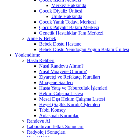
Merkez Hakkında
Çocuk Diyaliz Ünitesi
Ünite Hakkında
Çocuk Yanık Tedavi Merkezi
Çocuk Palyatif Bakım Merkezi
Genetik Hastalıklar Tanı Merkezi
Anne & Bebek
Bebek Dostu Hastane
Bebek Dostu Yenidoğan Yoğun Bakım Ünitesi
Yönlendirme
Hasta Rehberi
Nasıl Randevu Alırım?
Nasıl Muayene Olurum?
Ziyaretçi ve Refakatçi Kuralları
Muayene Saatleri
Hasta Yatış ve Taburculuk İşlemleri
Hekim Çalışma Listesi
Mesai Dışı Hekim Çalışma Listesi
Heyet (Sağlık Kurulu) İşlemleri
Tıbbi Konsey
Anlaşmalı Kurumlar
Randevu Al
Laboratuvar Tetkik Sonuçları
Radyoloji Sonuçları