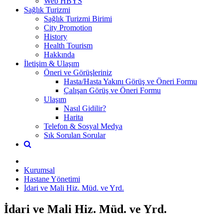
Web HBYS
Sağlık Turizmi
Sağlık Turizmi Birimi
City Promotion
History
Health Tourism
Hakkında
İletişim & Ulaşım
Öneri ve Görüşleriniz
Hasta/Hasta Yakını Görüş ve Öneri Formu
Çalışan Görüş ve Öneri Formu
Ulaşım
Nasıl Gidilir?
Harita
Telefon & Sosyal Medya
Sık Sorulan Sorular
Kurumsal
Hastane Yönetimi
İdari ve Mali Hiz. Müd. ve Yrd.
İdari ve Mali Hiz. Müd. ve Yrd.