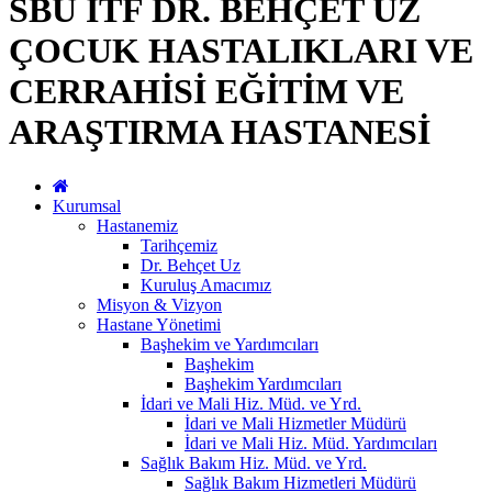
SBÜ İTF DR. BEHÇET UZ
ÇOCUK HASTALIKLARI VE
CERRAHİSİ EĞİTİM VE
ARAŞTIRMA HASTANESİ
Kurumsal
Hastanemiz
Tarihçemiz
Dr. Behçet Uz
Kuruluş Amacımız
Misyon & Vizyon
Hastane Yönetimi
Başhekim ve Yardımcıları
Başhekim
Başhekim Yardımcıları
İdari ve Mali Hiz. Müd. ve Yrd.
İdari ve Mali Hizmetler Müdürü
İdari ve Mali Hiz. Müd. Yardımcıları
Sağlık Bakım Hiz. Müd. ve Yrd.
Sağlık Bakım Hizmetleri Müdürü