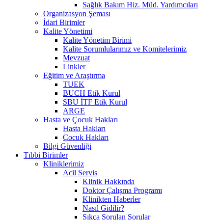
Sağlık Bakım Hiz. Müd. Yardımcıları
Organizasyon Şeması
İdari Birimler
Kalite Yönetimi
Kalite Yönetim Birimi
Kalite Sorumlularımız ve Komitelerimiz
Mevzuat
Linkler
Eğitim ve Araştırma
TUEK
BUCH Etik Kurul
SBU İTF Etik Kurul
ARGE
Hasta ve Çocuk Hakları
Hasta Hakları
Çocuk Hakları
Bilgi Güvenliği
Tıbbi Birimler
Kliniklerimiz
Acil Servis
Klinik Hakkında
Doktor Çalışma Programı
Klinikten Haberler
Nasıl Gidilir?
Sıkça Sorulan Sorular