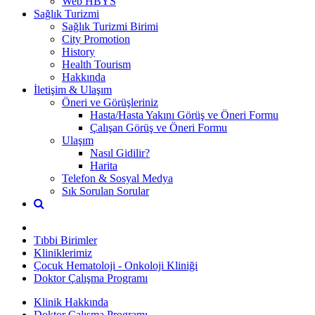
Web HBYS
Sağlık Turizmi
Sağlık Turizmi Birimi
City Promotion
History
Health Tourism
Hakkında
İletişim & Ulaşım
Öneri ve Görüşleriniz
Hasta/Hasta Yakını Görüş ve Öneri Formu
Çalışan Görüş ve Öneri Formu
Ulaşım
Nasıl Gidilir?
Harita
Telefon & Sosyal Medya
Sık Sorulan Sorular
Tıbbi Birimler
Kliniklerimiz
Çocuk Hematoloji - Onkoloji Kliniği
Doktor Çalışma Programı
Klinik Hakkında
Doktor Çalışma Programı