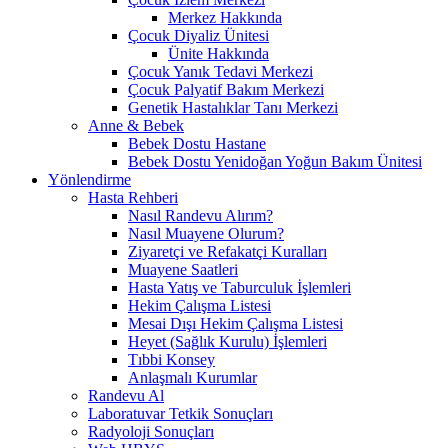
Merkez Hakkında
Çocuk Diyaliz Ünitesi
Ünite Hakkında
Çocuk Yanık Tedavi Merkezi
Çocuk Palyatif Bakım Merkezi
Genetik Hastalıklar Tanı Merkezi
Anne & Bebek
Bebek Dostu Hastane
Bebek Dostu Yenidoğan Yoğun Bakım Ünitesi
Yönlendirme
Hasta Rehberi
Nasıl Randevu Alırım?
Nasıl Muayene Olurum?
Ziyaretçi ve Refakatçi Kuralları
Muayene Saatleri
Hasta Yatış ve Taburculuk İşlemleri
Hekim Çalışma Listesi
Mesai Dışı Hekim Çalışma Listesi
Heyet (Sağlık Kurulu) İşlemleri
Tıbbi Konsey
Anlaşmalı Kurumlar
Randevu Al
Laboratuvar Tetkik Sonuçları
Radyoloji Sonuçları